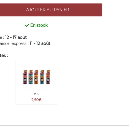
En stock
é :
12 - 17 août
raison express :
11 - 12 août
és :
x 5
2,90€