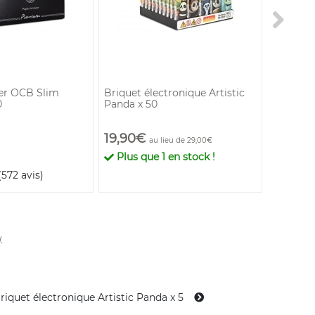
Belflam
ler OCB Slim
Briquet électronique Artistic
Gaz 300 
0
Panda x 50
impureté
19,90€
29,90
au lieu de 29,00€
Plus que
1
en stock !
En st
(572 avis)
.
riquet électronique Artistic Panda x 5