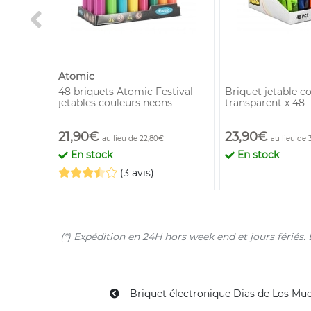
Atomic
es
48 briquets Atomic Festival
Briquet jetable co
jetables couleurs neons
transparent x 48
21,90€
23,90€
au lieu de 22,80€
au lieu de 
En stock
En stock
(3 avis)
(*) Expédition en 24H hors week end et jours férié
Briquet électronique Dias de Los Mue