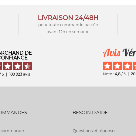
LIVRAISON 24/48H
pour toute commande passée
avant 12h en semaine
RCHAND DE
CONFIANCE
Note :
4,8
/ 5
|
20
/ 5
|
109 923
avis
COMMANDES
BESOIN D'AIDE
de commande
Questions et réponses