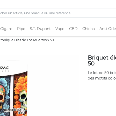
 Cigare
Pipe
S.T. Dupont
Vape
CBD
Chicha
Anti-Ode
tronique Dias de Los Muertos x 50
Briquet él
50
Le lot de 50 br
des motifs color