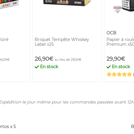
OCB
loré
Briquet Tempête Whiskey
Papier à rou
Label x25
Premium x5
26,90€
29,90€
36,00€
au lieu de 29,50€
En stock
En stock
s. Expédition le jour même pour les commandes passées avant 12H
rtos x 5
B