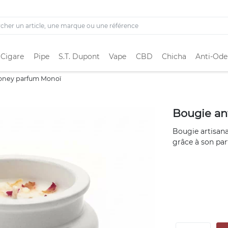
 Cigare
Pipe
S.T. Dupont
Vape
CBD
Chicha
Anti-Ode
Honey parfum Monoï
Bougie an
Bougie artisana
grâce à son parf