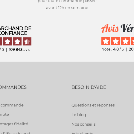
pour toute commande passée
avant 12h en semaine
RCHAND DE
CONFIANCE
Note :
4,8
/ 5
|
20
/ 5
|
109 843
avis
COMMANDES
BESOIN D'AIDE
de commande
Questions et réponses
mpte
Le blog
tages fidélité
Nos conseils
n & Frais de port
Avis clients