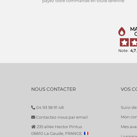
payez votre commande en toute sérénité
MA
Note :
4,7
NOUS CONTACTER
VOS 
04 93 58 91 48
Suivi 
Mon co
Contactez-nous par email
235 allée Hector Pintus
Mes avan
06610 La Gaude, FRANCE
Livraiso