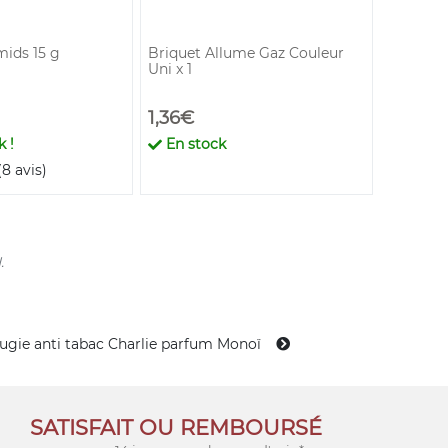
Satya
ids 15 g
Briquet Allume Gaz Couleur
Encens R
Uni x 1
1,36€
2,90€
 !
En stock
En st
(8 avis)
.
ugie anti tabac Charlie parfum Monoï
SATISFAIT OU REMBOURSÉ