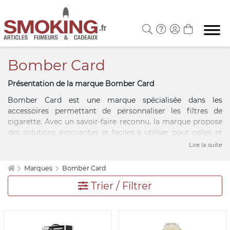
Bomber Card
Présentation de la marque Bomber Card
Bomber Card est une marque spécialisée dans les
accessoires permettant de personnaliser les filtres de
cigarette. Avec un savoir-faire reconnu, la marque propose
des solutions innovantes et faciles à utiliser pour celles et
ceux qui souhaitent apporter une touche unique à leur
Lire la suite
expérience. Grâce à une conception soignée et un format
pratique, les produits Bomber Card s’adressent aux
Marques
Bomber Card
amateurs de personnalisation qui recherchent une
Trier / Filtrer
alternative simple et efficace.