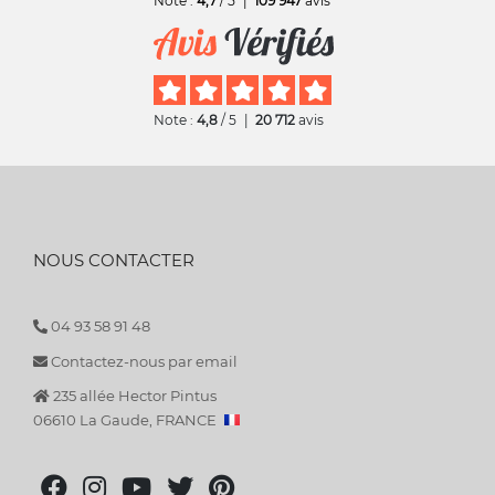
Note :
4,7
/ 5
|
109 947
avis
Note :
4,8
/ 5
|
20 712
avis
NOUS CONTACTER
04 93 58 91 48
Contactez-nous par email
235 allée Hector Pintus
06610 La Gaude, FRANCE