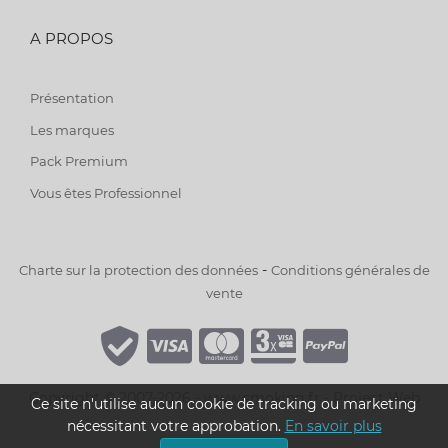
A PROPOS
Présentation
Les marques
Pack Premium
Vous êtes Professionnel
-
Charte sur la protection des données
Conditions générales de
vente
Copyright © 2007-2026 - www.smoking.fr -
Project Web
Ce site n'utilise aucun cookie de tracking ou marketing
nécessitant votre approbation.
En savoir plus