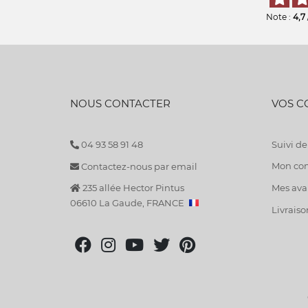
Note :
4,7
NOUS CONTACTER
VOS 
04 93 58 91 48
Suivi 
Mon co
Contactez-nous par email
235 allée Hector Pintus
Mes avan
06610 La Gaude, FRANCE
Livraiso