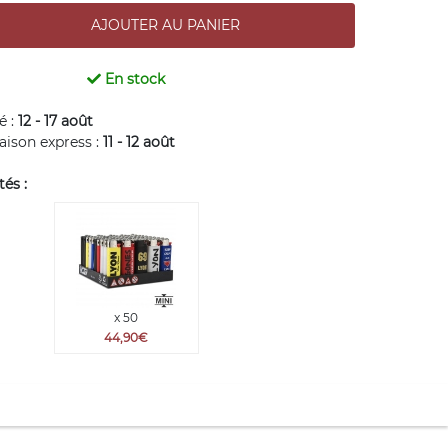
En stock
é :
12 - 17 août
raison express :
11 - 12 août
és :
x 50
44,90€