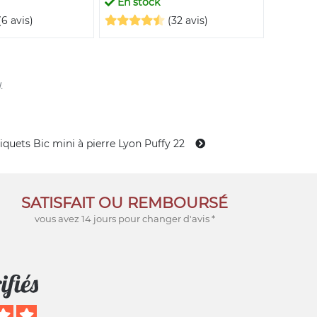
En stock
En st
(6 avis)
(32 avis)
.
iquets Bic mini à pierre Lyon Puffy 22
SATISFAIT OU REMBOURSÉ
vous avez 14 jours pour changer d'avis *