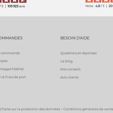
Note :
4,8
/ 5
|
20
/ 5
|
109 923
avis
COMMANDES
BESOIN D'AIDE
de commande
Questions et réponses
mpte
Le blog
tages fidélité
Nos conseils
n & Frais de port
Avis clients
-
Charte sur la protection des données
Conditions générales de vent