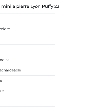
 mini à pierre Lyon Puffy 22
colore
moins
echargeable
e
rre