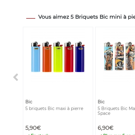
Vous aimez 5 Briquets Bic mini à pier
Bic
Bic
 pierre
5 briquets Bic maxi à pierre
5 Briquets Bic Max
Space
5,90€
6,90€
€