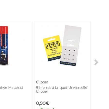
Clipper
Belflam
ilver Match x1
9 Pierres à briquet Universelle
Gaz 120 
Clipper
impureté
0,90€
3,50€
a