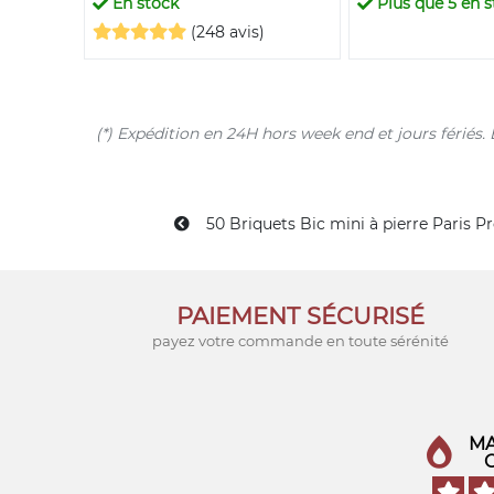
En stock
Plus que
5
en s
(248 avis)
(*) Expédition en 24H hors week end et jours férié
50 Briquets Bic mini à pierre Paris P
PAIEMENT SÉCURISÉ
payez votre commande en toute sérénité
MA