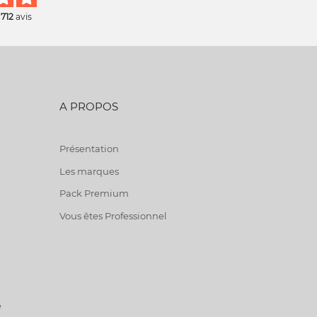
 712
avis
A PROPOS
Présentation
Les marques
Pack Premium
Vous êtes Professionnel
e