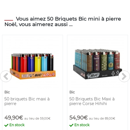
Vous aimez 50 Briquets Bic mini à pierre
Noël, vous aimerez aussi ...
Bic
Bic
50 briquets Bic maxi à
50 Briquets Bic Maxi à
pierre
pierre Corse Hihihi
49,90€
54,90€
au lieu de 59,00€
au lieu de 89,00€
En stock
En stock