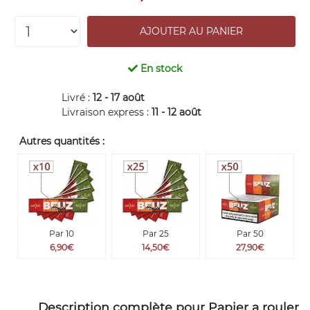
En stock
Livré :
12 - 17 août
Livraison express :
11 - 12 août
Autres quantités :
Par 10
Par 25
Par 50
6,90€
14,50€
27,90€
Description complète pour Papier a rouler