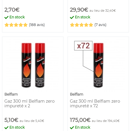
2,70€
29,90€
au lieu de 32,40€
En stock
En stock
(188 avis)
(7 avis)
Belflam
Belflam
Gaz 300 ml Belflam zero
Gaz 300 ml Belflam zero
impureté x 2
impureté x 72
5,10€
175,00€
au lieu de 5,40€
au lieu de 194,40€
En stock
En stock