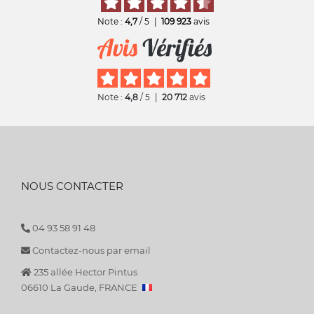
Note :
4,7
/ 5
|
109 923
avis
Note :
4,8
/ 5
|
20 712
avis
NOUS CONTACTER
04 93 58 91 48
Contactez-nous par email
235 allée Hector Pintus
06610 La Gaude, FRANCE