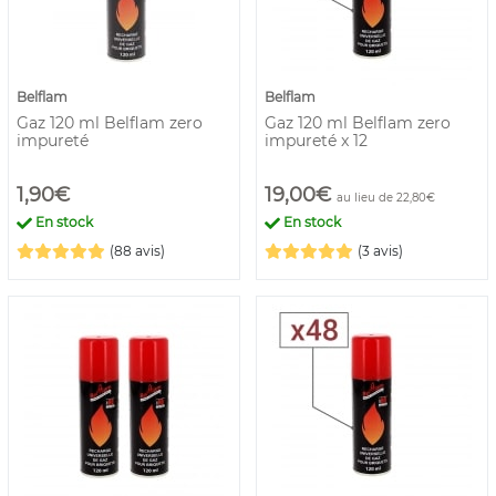
Belflam
Belflam
Gaz 120 ml Belflam zero
Gaz 120 ml Belflam zero
impureté
impureté x 12
1,90€
19,00€
au lieu de 22,80€
En stock
En stock
(88 avis)
(3 avis)