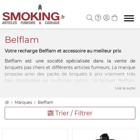
Belflam
Votre recharge Belflam et accessoire au meilleur prix
Belflam est une société spécialisée dans la vente de
briquets pas chers et différents articles fumeurs. La marque
propose ainsi des packs de briquets à prix vraiment très
bas, disponibles en multiples coloris. Le briquet Belflam
n'est plus à présenter, il est un briquet jetable devenu
Lire la suite
intemporel. Il vous sera possible de recharger un briquet à
gaz facilement grâce aux articles de la marque. Elle est en
Marques
Belflam
effet, spécialisée dans la commercialisation de bouteille de
Trier / Filtrer
gaz pour briquet pas cher. Les aficionados ne resteront pas
sur le carreau, puisque du coupe cigare à petits prix est
proposé. Retrouvez à présent la gamme d'articles Belflam
en vente sur la boutique Smoking.fr.