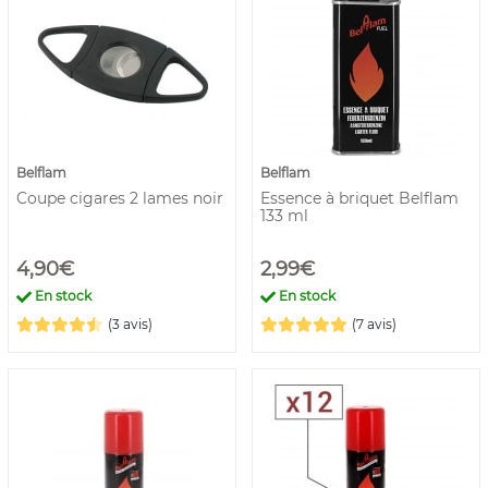
Belflam
Belflam
Coupe cigares 2 lames noir
Essence à briquet Belflam
133 ml
4,90€
2,99€
En stock
En stock
(3 avis)
(7 avis)