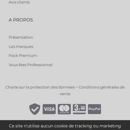
Avis clients
A PROPOS
Présentation
Les marques
Pack Premium
Vous êtes Professionnel
-
Charte sur la protection des données
Conditions générales de
vente
Copyright © 2007-2026 - www.smoking.fr -
Project Web
Ce site n'utilise aucun cookie de tracking ou marketing