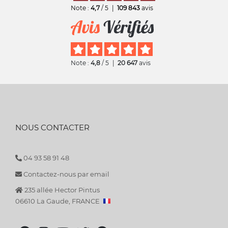
Note :
4,7
/ 5
|
109 843
avis
Note :
4,8
/ 5
|
20 647
avis
NOUS CONTACTER
04 93 58 91 48
Contactez-nous par email
235 allée Hector Pintus
06610 La Gaude, FRANCE