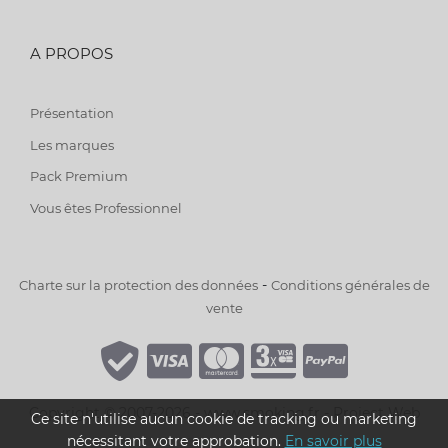
A PROPOS
Présentation
Les marques
Pack Premium
Vous êtes Professionnel
-
Charte sur la protection des données
Conditions générales de
vente
Copyright © 2007-2026 - www.smoking.fr -
Project Web
Ce site n'utilise aucun cookie de tracking ou marketing
nécessitant votre approbation.
En savoir plus