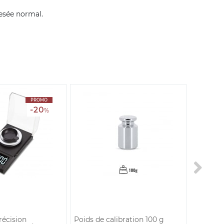
pesée normal.
PROMO
-20
%
récision
Poids de calibration 100 g
Balance