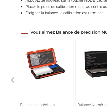
Appuyez de nouveau sur la touche MODE. L’écran a
Placez le poids de calibration requis au centre d
Éteignez la balance, la calibration est terminée.
Vous aimez Balance de précision Num
PROMO
-10
%
e
Balance de précision
Balance Numériq