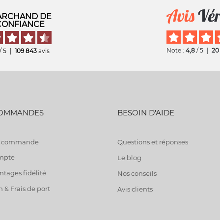
RCHAND DE
CONFIANCE
Note :
4,8
/ 5
|
20
/ 5
|
109 843
avis
COMMANDES
BESOIN D'AIDE
de commande
Questions et réponses
mpte
Le blog
tages fidélité
Nos conseils
n & Frais de port
Avis clients