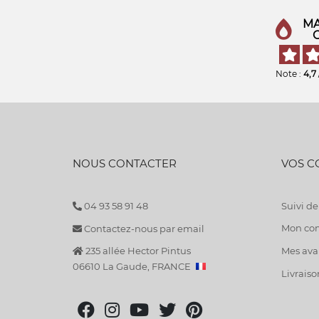
MA
Note :
4,7
NOUS CONTACTER
VOS 
04 93 58 91 48
Suivi 
Mon co
Contactez-nous par email
235 allée Hector Pintus
Mes avan
06610 La Gaude, FRANCE
Livraiso