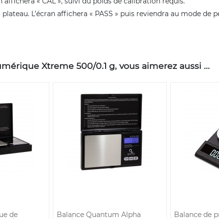
ffichera « CAL », suivi du poids de calibration requis.
u plateau. L’écran affichera « PASS » puis reviendra au mode de 
érique Xtreme 500/0.1 g, vous aimerez aussi ...
ue de
Balance Quantum Alpha
Balance de p