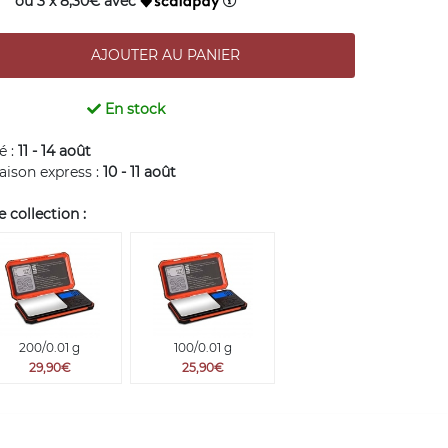
ou 3 x 8,30€ avec
En stock
é :
11 - 14 août
raison express :
10 - 11 août
collection :
200/0.01 g
100/0.01 g
29,90€
25,90€