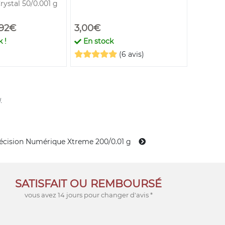
ystal 50/0.001 g
600/0.1 
,92€
3,00€
9,90€
 !
En stock
En st
(6 avis)
.
écision Numérique Xtreme 200/0.01 g
SATISFAIT OU REMBOURSÉ
vous avez 14 jours pour changer d'avis *