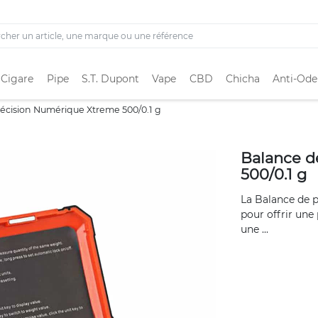
 Cigare
Pipe
S.T. Dupont
Vape
CBD
Chicha
Anti-Ode
écision Numérique Xtreme 500/0.1 g
Balance d
500/0.1 g
La Balance de 
pour offrir une
une ...