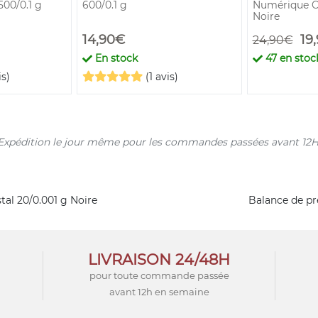
500/0.1 g
600/0.1 g
Numérique Cr
Noire
14,90€
19
24,90€
En stock
47
en stock
is)
(1 avis)
s. Expédition le jour même pour les commandes passées avant 12H
al 20/0.001 g Noire
Balance de pr
LIVRAISON 24/48H
pour toute commande passée
avant 12h en semaine