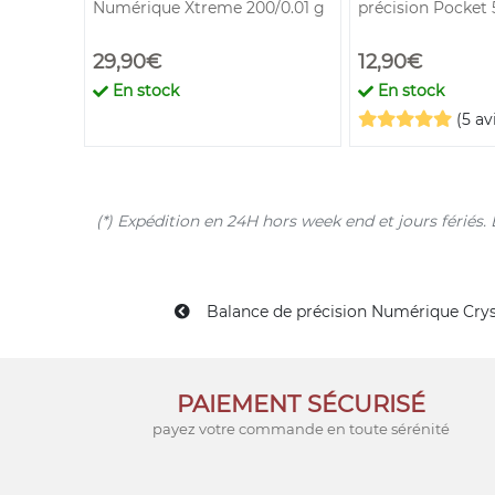
.01 g
Numérique Xtreme 200/0.01 g
précision Pocket 
29,90€
12,90€
En stock
En stock
(5 av
(*) Expédition en 24H hors week end et jours férié
Balance de précision Numérique Cryst
PAIEMENT SÉCURISÉ
payez votre commande en toute sérénité