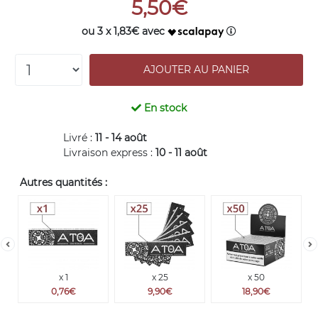
5,50€
ou 3 x 1,83€ avec
En stock
Livré :
11 - 14 août
Livraison express :
10 - 11 août
Autres quantités :
x 1
x 25
x 50
0,76€
9,90€
18,90€