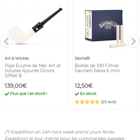
Art & Volutes
Savinelli
Pipe Ecume de Mer Art et
Boîtes de 100 Filtres
Volutes Ajourée Droite
Savinelli balsa 6 mm
Sifflet 8
139,00€
12,50€
Plus que
1
en stock !
En stock
(20 avis)
(*) Expédition en 24H hors week end et jours fériés.
Expédition le jour même pour les commandes passées