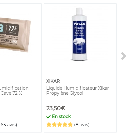
XIKAR
Crédo
midification
Liquide Humidificateur Xikar
Piège à 
 Cave 72 %
Propylène Glycol
23,50€
18,90€
En stock
En st
(63 avis)
(8 avis)