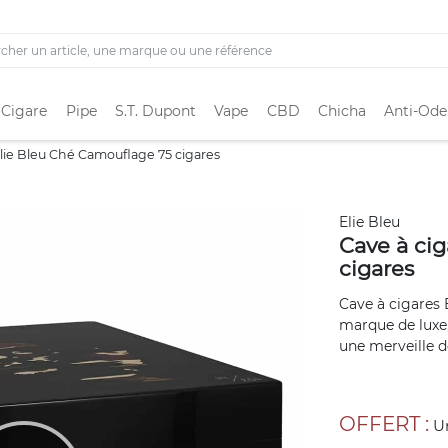
 Cigare
Pipe
S.T. Dupont
Vape
CBD
Chicha
Anti-Ode
Elie Bleu Ché Camouflage 75 cigares
Elie Bleu
Cave à ci
cigares
Cave à cigares 
marque de luxe, 
une merveille de
OFFERT :
Un