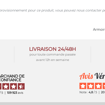
provisionnement pour ce produit, vous pouvez nous contacter po
Armoire
LIVRAISON 24/48H
pour toute commande passée
avant 12h en semaine
RCHAND DE
CONFIANCE
Note :
4,8
/ 5
|
20
/ 5
|
109 923
avis