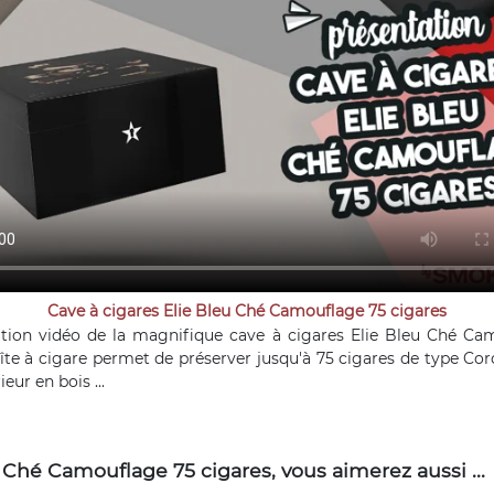
Cave à cigares Elie Bleu Ché Camouflage 75 cigares
tion vidéo de la magnifique cave à cigares Elie Bleu Ché Ca
îte à cigare permet de préserver jusqu'à 75 cigares de type Co
ieur en bois ...
 Ché Camouflage 75 cigares, vous aimerez aussi ...