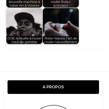
Nouvelle machine à
rouler Rizla +
tuber Art & Volutes
précision
OCB, la feuille à rouler
Rizla+ Natura, l’art de
haut de gamme
rouler naturellement
Navigation
d'article
A PROPOS