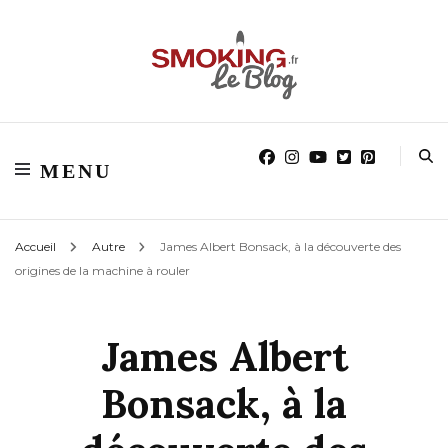
Blog smoking.fr
Blog smoking.fr
MENU
Accueil
Autre
James Albert Bonsack, à la découverte des
origines de la machine à rouler
James Albert
Bonsack, à la