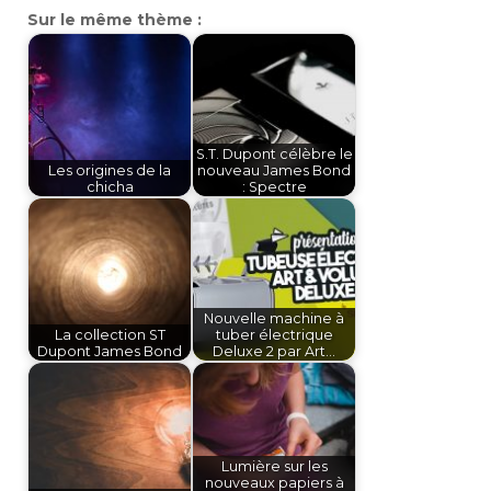
Sur le même thème :
S.T. Dupont célèbre le
Les origines de la
nouveau James Bond
chicha
: Spectre
Nouvelle machine à
La collection ST
tuber électrique
Dupont James Bond
Deluxe 2 par Art…
Lumière sur les
nouveaux papiers à