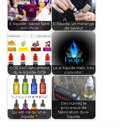
E-liquide : savoir faire
E-liquide, un mélange
son choix
de saveur
OCB VAP, lancement
Le e-liquide Halo, très
du e-liquide OCB
convoité !
Découvrez le
processus de
Qu’est-ce qu’un e-
fabrication du e-
liquide ?
liquide