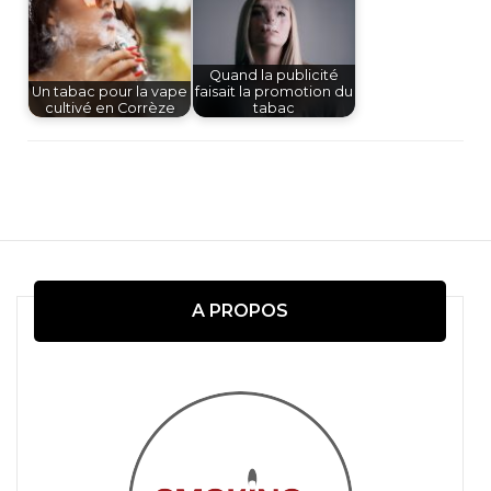
Quand la publicité
Un tabac pour la vape
faisait la promotion du
cultivé en Corrèze
tabac
Navigation
d'article
A PROPOS