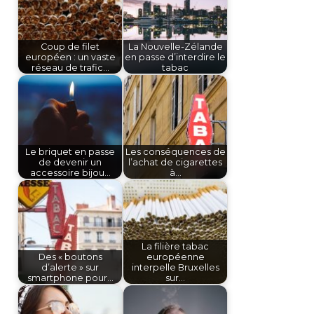
Coup de filet
La Nouvelle-Zélande
européen : un vaste
en passe d’interdire le
réseau de trafic…
tabac
Le briquet en passe
Les conséquences de
de devenir un
l’achat de cigarettes
accessoire bijou…
à…
La filière tabac
Des « boutons
européenne
d’alerte » sur
interpelle Bruxelles
smartphone pour…
sur…