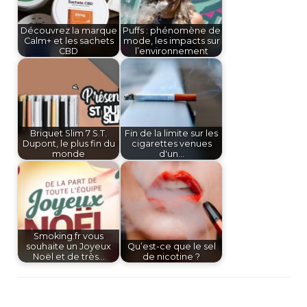
Découvrez la marque
Puffs : phénomène de
Calm+ et les sachets
mode, les impacts sur
CBD
l’environnement
Briquet Slim 7 S.T.
Fin de la limite sur les
Dupont, le plus fin du
cigarettes venues
monde
d'un…
Smoking.fr vous
souhaite un Joyeux
Qu’est-ce que le sel
Noël et de très…
de nicotine ?