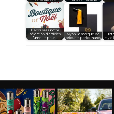
Découvrez notre
sélection d'articles
Myon, la marque de
Hist
fumeurs pour…
briquets performants
stylo 
Navigation
d'article