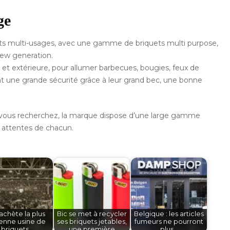
ge
ts multi-usages, avec une gamme de briquets multi purpose,
ew generation.
e et extérieure, pour allumer barbecues, bougies, feux de
t une grande sécurité grâce à leur grand bec, une bonne
que vous recherchez, la marque dispose d’une large gamme
x attentes de chacun.
rachète la plus
Bic se met à recycler
Belgique : les articles
enne usine de
ses briquets jetables,
fumeurs ne pourront
briquets
une première
plus…