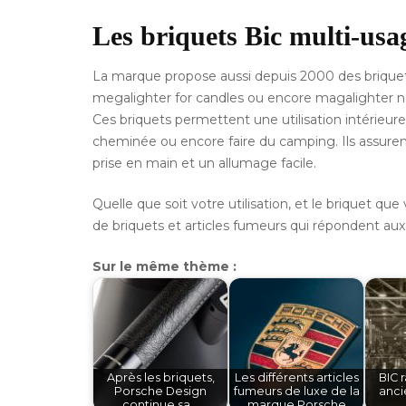
Les briquets Bic multi-usa
La marque propose aussi depuis 2000 des brique
megalighter for candles ou encore magalighter n
Ces briquets permettent une utilisation intérieur
cheminée ou encore faire du camping. Ils assuren
prise en main et un allumage facile.
Quelle que soit votre utilisation, et le briquet 
de briquets et articles fumeurs qui répondent au
Sur le même thème :
Après les briquets,
Les différents articles
BIC 
Porsche Design
fumeurs de luxe de la
anci
continue sa…
marque Porsche