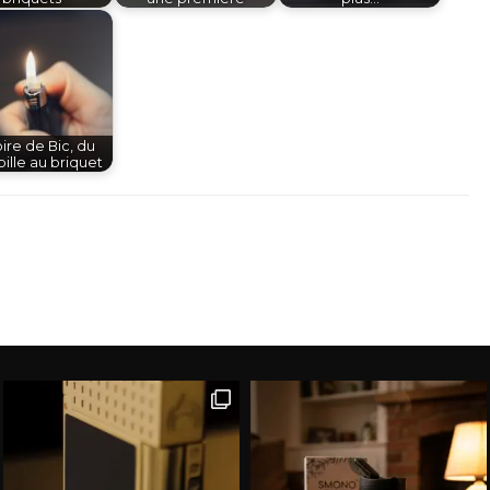
oire de Bic, du
bille au briquet