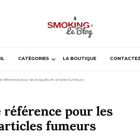
Blog smoking.fr
Blog smoking.fr
IL
CATÉGORIES
LA BOUTIQUE
CONTACTEZ
e référence pour les briquets et articles fumeurs
Cigarette électronique
Pipe
e référence pour les
Chicha
 articles fumeurs
Cigare