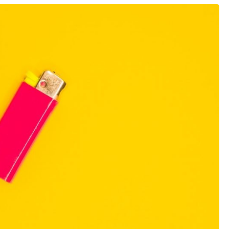
Articles fumeurs
CBD
Actus & Interviews
Luxe
Autre