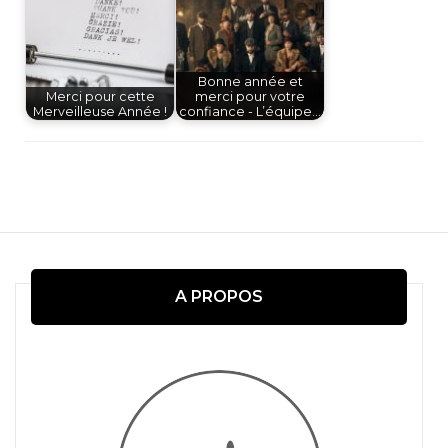
Bonne année et
Merci pour cette
merci pour votre
Merveilleuse Année !
confiance - L’équipe…
Navigation
d'article
A PROPOS