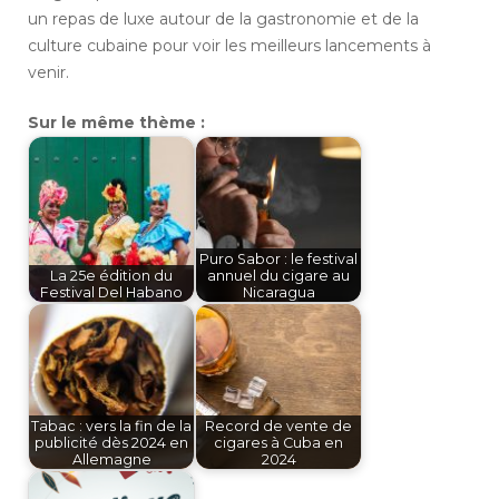
un repas de luxe autour de la gastronomie et de la
culture cubaine pour voir les meilleurs lancements à
venir.
Sur le même thème :
Puro Sabor : le festival
La 25e édition du
annuel du cigare au
Festival Del Habano
Nicaragua
Tabac : vers la fin de la
Record de vente de
publicité dès 2024 en
cigares à Cuba en
Allemagne
2024