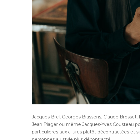
Jacques Brel, Georges Brassens, Claude Brosset, 
Jean Piager ou même Jacques-Yves Cousteau pour 
particulières aux allures plutôt décontractées et
personnes au style plus décontracté.