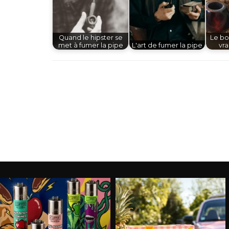
Quand le hipster se
Le bo
met à fumer la pipe
L'art de fumer la pipe
vra
Navigation
d'article