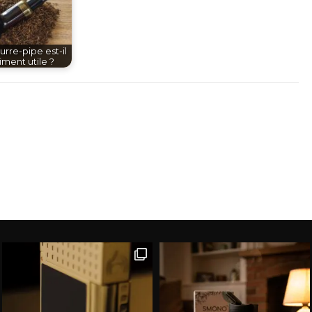
urre-pipe est-il
iment utile ?