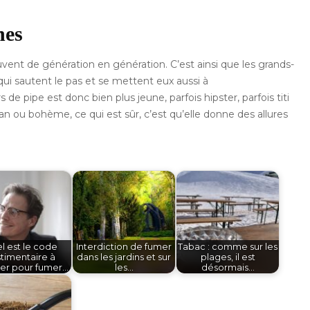
nes
uvent de génération en génération. C’est ainsi que les grands-
 qui sautent le pas et se mettent eux aussi à
de pipe est donc bien plus jeune, parfois hipster, parfois titi
man ou bohème, ce qui est sûr, c’est qu’elle donne des allures
l est le code
Interdiction de fumer
Tabac : comme sur les
timentaire à
dans les jardins et sur
plages, il est
er pour fumer…
les…
désormais…