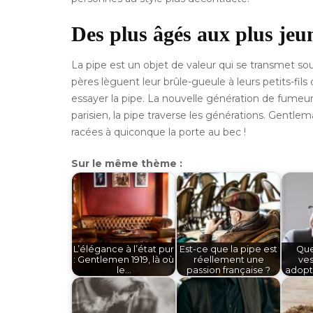
Des plus âgés
aux
plus jeu
La pipe est un objet de valeur qui se transmet so
pères lèguent leur brûle-gueule à leurs petits-fils
essayer la pipe. La nouvelle génération de fumeurs 
parisien, la pipe traverse les générations. Gentle
racées à quiconque la porte au bec !
Sur le même thème :
L’élégance à l’état pur
Est-ce que la pipe est
Que
: Gentlemen 1919, là où
réellement une
ves
le…
passion française ?
adopt