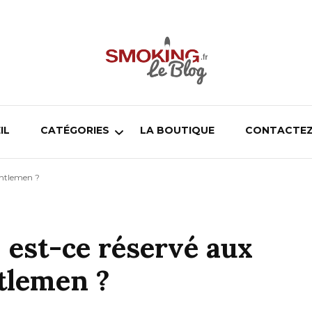
Blog smoking.fr
Blog smoking.fr
IL
CATÉGORIES
LA BOUTIQUE
CONTACTEZ
entlemen ?
Cigarette électronique
Pipe
: est-ce réservé aux
Chicha
tlemen ?
Cigare