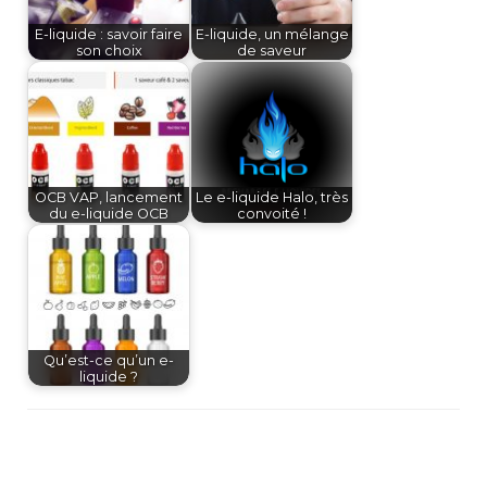
E-liquide : savoir faire
E-liquide, un mélange
son choix
de saveur
OCB VAP, lancement
Le e-liquide Halo, très
du e-liquide OCB
convoité !
Qu’est-ce qu’un e-
liquide ?
Navigation