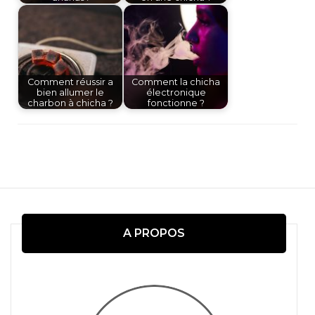
Comment réussir a
Comment la chicha
bien allumer le
électronique
charbon à chicha ?
fonctionne ?
Navigation
d'article
A PROPOS