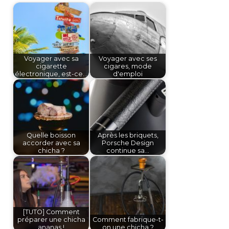
Voyager avec sa
Voyager avec ses
cigarette
cigares, mode
électronique, est-ce…
d'emploi
Quelle boisson
Après les briquets,
accorder avec sa
Porsche Design
chicha ?
continue sa…
[TUTO] Comment
préparer une chicha
Comment fabrique-t-
ananas !
on une chicha ?