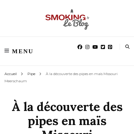
Blog smoking.fr
Blog smoking.fr
MENU
Accueil
Pipe
À la découverte des pipes en maïs Missouri
Meerschaum
À la découverte des
pipes en maïs