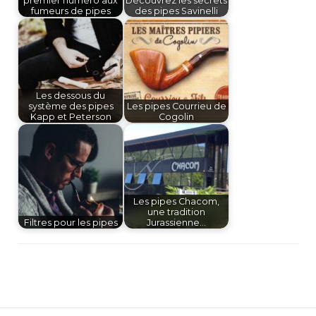
premier numéro aux
Découvrez les secrets
fumeurs de pipes
des pipes Savinelli
Les dessous du
système des pipes
Les pipes Courrieu de
Kapp et Peterson
Cogolin
Les pipes Chacom,
une tradition
Filtres pour les pipes
Jurassienne…
Navigation
d'article