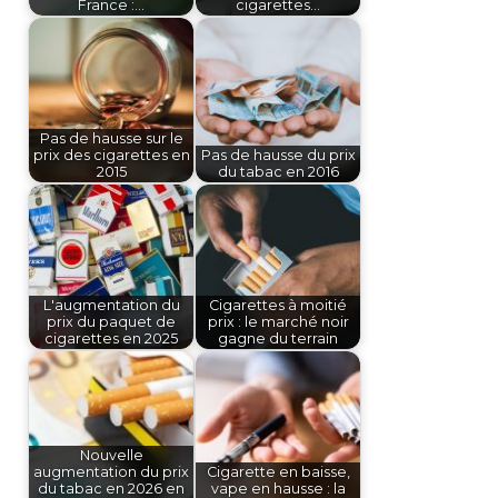
France :…
cigarettes…
Pas de hausse sur le
prix des cigarettes en
Pas de hausse du prix
2015
du tabac en 2016
L'augmentation du
Cigarettes à moitié
prix du paquet de
prix : le marché noir
cigarettes en 2025
gagne du terrain
Nouvelle
augmentation du prix
Cigarette en baisse,
du tabac en 2026 en
vape en hausse : la