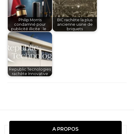
Philip Morris
BIC rachète la plus
condamné pour
ancienne usine de
publicité illicite : le…
briquets
Republic Tecnologies
rachète Innovative
Navigation
d'article
A PROPOS