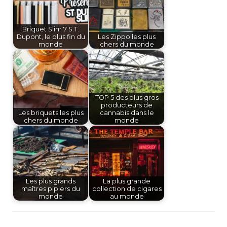
Briquet Slim 7 S.T.
Dupont, le plus fin du
Les Zippo les plus
monde
chers du monde
TOP 5 des plus gros
producteurs de
Les briquets les plus
cannabis dans le
chers du monde
monde
Les plus grands
La plus grande
maîtres pipiers du
collection de cigares
monde
au monde