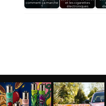
comment ça marche
et les cigarettes
?
électroniques
él
Navigation
d'article