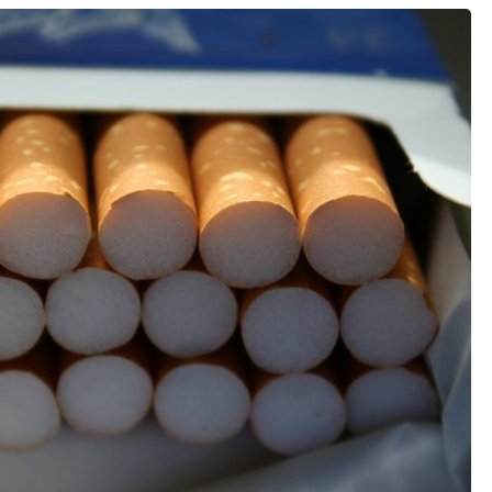
Articles fumeurs
CBD
Actus & Interviews
Luxe
Autre