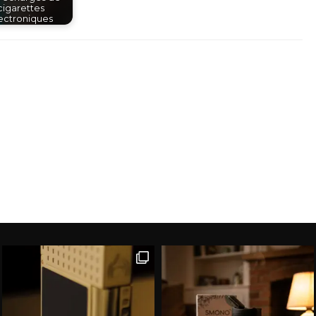
cigarettes
ectroniques