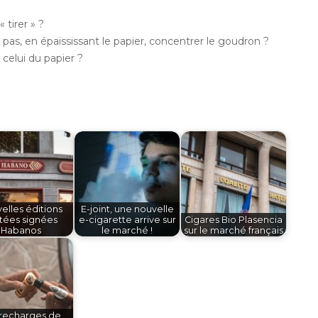
 tirer » ?
pas, en épaississant le papier, concentrer le goudron ?
celui du papier ?
elles éditions
E-joint, une nouvelle
itées signées
e-cigarette arrive sur
Cigares Bio Plasencia
Habanos
le marché !
sur le marché français
 recharges de