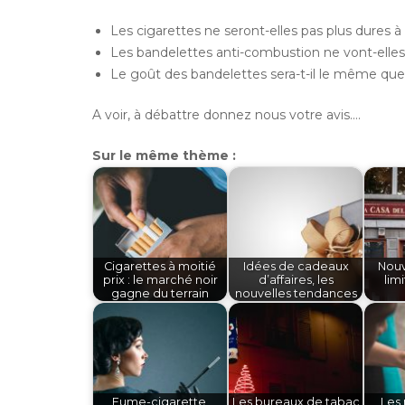
Les cigarettes ne seront-elles pas plus dures à «
Les bandelettes anti-combustion ne vont-elles 
Le goût des bandelettes sera-t-il le même que 
A voir, à débattre donnez nous votre avis….
Sur le même thème :
Cigarettes à moitié
Idées de cadeaux
Nouv
prix : le marché noir
d’affaires, les
lim
gagne du terrain
nouvelles tendances
Fume-cigarette,
Les bureaux de tabac
Les