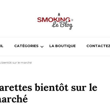
Blog smoking.fr
Blog smoking.fr
IL
CATÉGORIES
LA BOUTIQUE
CONTACTEZ
s bientôt sur le marché
Cigarette électronique
Pipe
arettes bientôt sur le
Chicha
arché
Cigare