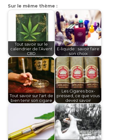
Sur le même thème :
Tout savoir sur le
calendrier de l’Avent
E-liquide : savoir faire
CBD
son choix
Les Cigares box-
Tout savoir sur l'art de
pressed, ce que vous
bien tenir son cigare
devez savoir