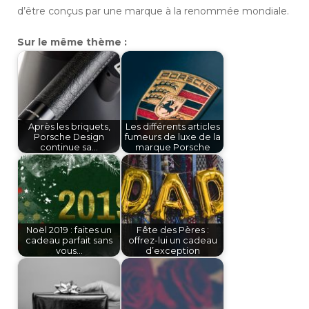
d’être conçus par une marque à la renommée mondiale.
Sur le même thème :
Après les briquets,
Les différents articles
Porsche Design
fumeurs de luxe de la
continue sa…
marque Porsche
Noël 2019 : faites un
Fête des Pères :
cadeau parfait sans
offrez-lui un cadeau
vous…
d’exception