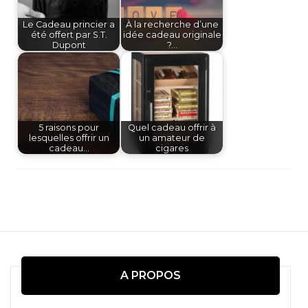
Le Cadeau princier a
À la recherche d’une
été offert par S.T.
idée cadeau originale
Dupont
?…
5 raisons pour
Quel cadeau offrir à
lesquelles offrir un
un amateur de
cadeau…
cigares
Navigation
d'article
A PROPOS