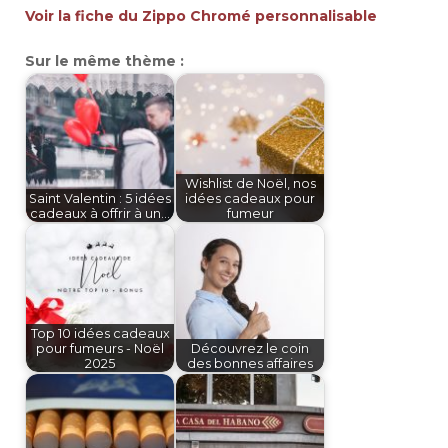
Voir la fiche du Zippo Chromé personnalisable
Sur le même thème :
Wishlist de Noël, nos
Saint Valentin : 5 idées
idées cadeaux pour
cadeaux à offrir à un…
fumeur
Top 10 idées cadeaux
pour fumeurs - Noël
Découvrez le coin
2025
des bonnes affaires