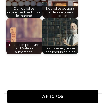
De nouvelles
Nouvelles éditions
cigarettes bientôt sur
limitées signées
le marché
Habanos
Nos idées pour une
Saint Valentin
Les idées reçues sur
autrement !
les fumeurs de pipe
Navigation
d'article
A PROPOS