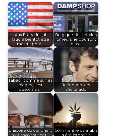
Aux États-Unis, il
Belgique : les articles
faudra bientôt être
fumeurs ne pourront
majeur pour…
plus…
Tabac : comme sur les
plages, il est
Belmondo, cet
désormais…
aficionado
L’histoire du cendrier :
Comment le cannabis
tout savoir sur cet…
a été interdit ?