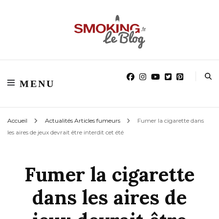
Blog smoking.fr
Blog smoking.fr
MENU
Accueil
Actualités Articles fumeurs
Fumer la cigarette dans
les aires de jeux devrait être interdit cet été
Fumer la cigarette
dans les aires de