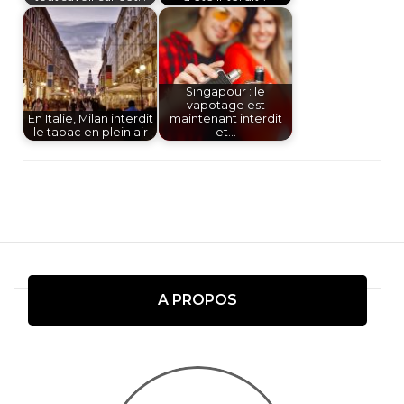
Singapour : le
vapotage est
En Italie, Milan interdit
maintenant interdit
le tabac en plein air
et…
Navigation
d'article
A PROPOS