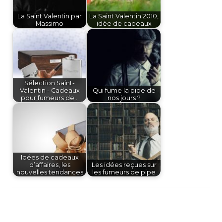
La Saint Valentin par
La Saint Valentin 2010,
Massimo
idée de cadeaux
Sélection Saint-
Valentin - Cadeaux
Qui fume la pipe de
pour fumeurs de…
nos jours ?
Idées de cadeaux
d’affaires, les
Les idées reçues sur
nouvelles tendances
les fumeurs de pipe
Navigation