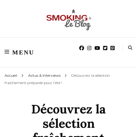
Blog smoking.fr
Blog smoking.fr
MENU
Accueil
Actus & Interviews
Découvrez la sélection
fraîchement préparée pour l’été !
Découvrez la
sélection